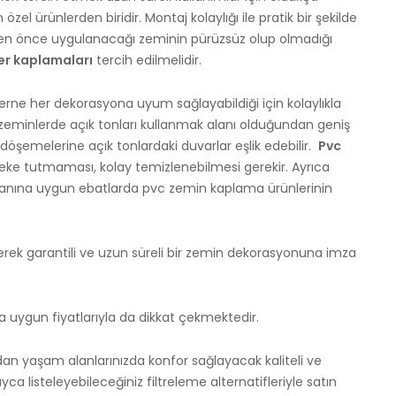
el ürünlerden biridir. Montaj kolaylığı ile pratik bir şekilde
n önce uygulanacağı zeminin pürüzsüz olup olmadığı
yer kaplamaları
tercih edilmelidir.
derne her dekorasyona uyum sağlayabildiği için kolaylıkla
vc zeminlerde açık tonları kullanmak alanı olduğundan geniş
 döşemelerine açık tonlardaki duvarlar eşlik edebilir.
Pvc
leke tutmaması, kolay temizlenebilmesi gerekir. Ayrıca
 alanına uygun ebatlarda pvc zemin kaplama ürünlerinin
rek garantili ve uzun süreli bir zemin dekorasyonuna imza
da uygun fiyatlarıyla da dikkat çekmektedir.
dan yaşam alanlarınızda konfor sağlayacak kaliteli ve
 listeleyebileceğiniz filtreleme alternatifleriyle satın