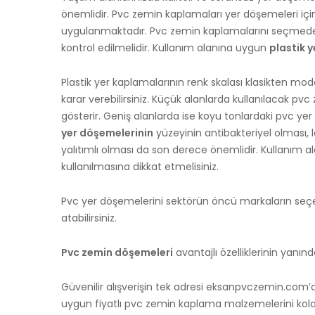
önemlidir. Pvc zemin kaplamaları yer döşemeleri için öz
uygulanmaktadır. Pvc zemin kaplamalarını seçmede
kontrol edilmelidir. Kullanım alanına uygun
plastik 
Plastik yer kaplamalarının renk skalası klasikten mo
karar verebilirsiniz. Küçük alanlarda kullanılacak p
gösterir. Geniş alanlarda ise koyu tonlardaki pvc yer
yer döşemelerinin
yüzeyinin antibakteriyel olması, 
yalıtımlı olması da son derece önemlidir. Kullanım
kullanılmasına dikkat etmelisiniz.
Pvc yer döşemelerini sektörün öncü markaların seçe
atabilirsiniz.
Pvc zemin döşemeleri
avantajlı özelliklerinin yanın
Güvenilir alışverişin tek adresi eksanpvczemin.com’
uygun fiyatlı pvc zemin kaplama malzemelerini kolayca