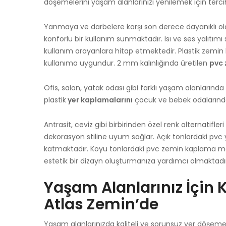
döşemelerini yaşam alanlarınızı yenilemek için tercih 
Yanmaya ve darbelere karşı son derece dayanıklı o
konforlu bir kullanım sunmaktadır. Isı ve ses yalıtım
kullanım arayanlara hitap etmektedir. Plastik zemin
kullanıma uygundur. 2 mm kalınlığında üretilen
pvc 
Ofis, salon, yatak odası gibi farklı yaşam alanlarında k
plastik
yer kaplamalarını
çocuk ve bebek odalarında 
Antrasit, ceviz gibi birbirinden özel renk alternatif
dekorasyon stiline uyum sağlar. Açık tonlardaki pvc y
katmaktadır. Koyu tonlardaki pvc zemin kaplama mal
estetik bir dizayn oluşturmanıza yardımcı olmaktadı
Yaşam Alanlarınız İçin K
Atlas Zemin’de
Yaşam alanlarınızda kaliteli ve sorunsuz yer döşemel