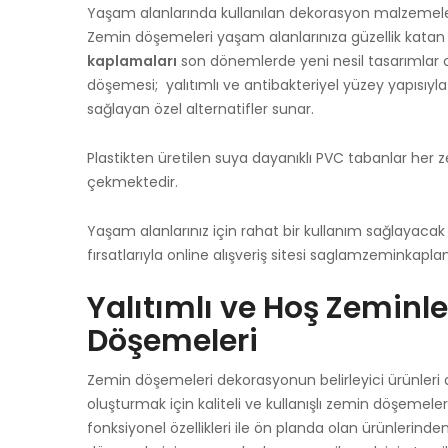
Yaşam alanlarında kullanılan dekorasyon malzemeleri 
Zemin döşemeleri yaşam alanlarınıza güzellik katan
kaplamaları
son dönemlerde yeni nesil tasarımlar ol
döşemesi; yalıtımlı ve antibakteriyel yüzey yapısıyl
sağlayan özel alternatifler sunar.
Plastikten üretilen suya dayanıklı PVC tabanlar her z
çekmektedir.
Yaşam alanlarınız için rahat bir kullanım sağlayaca
fırsatlarıyla online alışveriş sitesi saglamzeminkapla
Yalıtımlı ve Hoş Zeminl
Döşemeleri
Zemin döşemeleri dekorasyonun belirleyici ürünleri
oluşturmak için kaliteli ve kullanışlı zemin döşemele
fonksiyonel özellikleri ile ön planda olan ürünlerinden