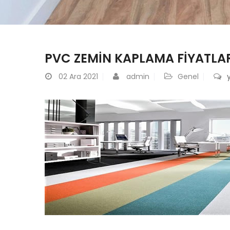
PVC ZEMIN KAPLAMA FIYATLA
02
Ara 2021
admin
Genel
F
i