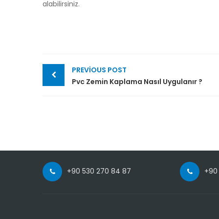
alabilirsiniz.
Post
PREVIOUS POST
navigation
Pvc Zemin Kaplama Nasıl Uygulanır ?
+90 530 270 84 87
+90