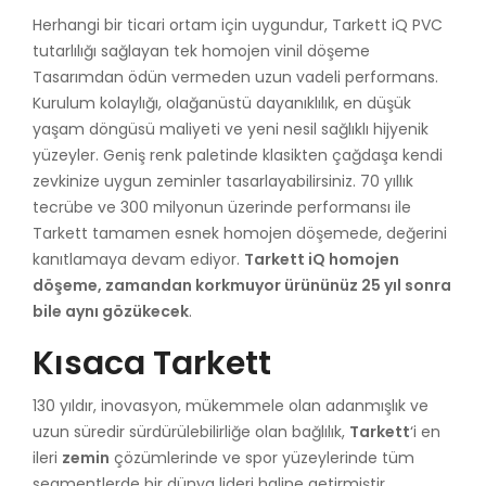
Herhangi bir ticari ortam için uygundur, Tarkett iQ PVC
tutarlılığı sağlayan tek homojen vinil döşeme
Tasarımdan ödün vermeden uzun vadeli performans.
Kurulum kolaylığı, olağanüstü dayanıklılık, en düşük
yaşam döngüsü maliyeti ve yeni nesil sağlıklı hijyenik
yüzeyler. Geniş renk paletinde klasikten çağdaşa kendi
zevkinize uygun zeminler tasarlayabilirsiniz. 70 yıllık
tecrübe ve 300 milyonun üzerinde performansı ile
Tarkett tamamen esnek homojen döşemede, değerini
kanıtlamaya devam ediyor.
Tarkett iQ homojen
döşeme, zamandan korkmuyor ürününüz 25 yıl sonra
bile aynı gözükecek
.
Kısaca Tarkett
130 yıldır, inovasyon, mükemmele olan adanmışlık ve
uzun süredir sürdürülebilirliğe olan bağlılık,
Tarkett
‘i en
ileri
zemin
çözümlerinde ve spor yüzeylerinde tüm
segmentlerde bir dünya lideri haline getirmiştir.