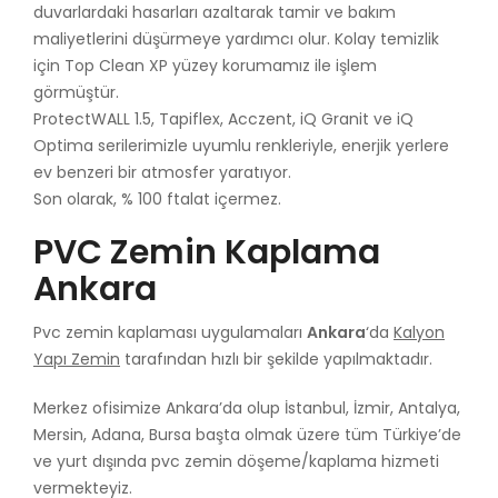
duvarlardaki hasarları azaltarak tamir ve bakım
maliyetlerini düşürmeye yardımcı olur. Kolay temizlik
için Top Clean XP yüzey korumamız ile işlem
görmüştür.
ProtectWALL 1.5, Tapiflex, Acczent, iQ Granit ve iQ
Optima serilerimizle uyumlu renkleriyle, enerjik yerlere
ev benzeri bir atmosfer yaratıyor.
Son olarak, % 100 ftalat içermez.
PVC Zemin Kaplama
Ankara
Pvc zemin kaplaması uygulamaları
Ankara
‘da
Kalyon
Yapı Zemin
tarafından hızlı bir şekilde yapılmaktadır.
Merkez ofisimize Ankara’da olup İstanbul, İzmir, Antalya,
Mersin, Adana, Bursa başta olmak üzere tüm Türkiye’de
ve yurt dışında pvc zemin döşeme/kaplama hizmeti
vermekteyiz.