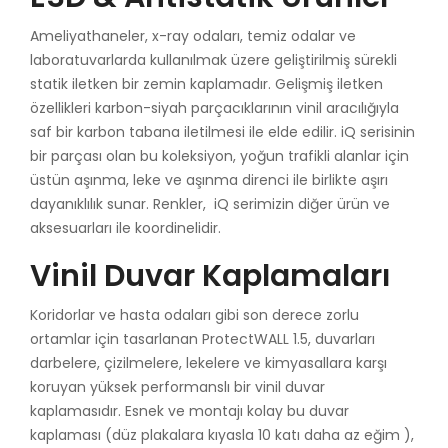
Ameliyathaneler, x-ray odaları, temiz odalar ve
laboratuvarlarda kullanılmak üzere geliştirilmiş sürekli
statik iletken bir zemin kaplamadır. Gelişmiş iletken
özellikleri karbon-siyah parçacıklarının vinil aracılığıyla
saf bir karbon tabana iletilmesi ile elde edilir. iQ serisinin
bir parçası olan bu koleksiyon, yoğun trafikli alanlar için
üstün aşınma, leke ve aşınma direnci ile birlikte aşırı
dayanıklılık sunar. Renkler, iQ serimizin diğer ürün ve
aksesuarları ile koordinelidir.
Vinil Duvar Kaplamaları
Koridorlar ve hasta odaları gibi son derece zorlu
ortamlar için tasarlanan ProtectWALL 1.5, duvarları
darbelere, çizilmelere, lekelere ve kimyasallara karşı
koruyan yüksek performanslı bir vinil duvar
kaplamasıdır. Esnek ve montajı kolay bu duvar
kaplaması (düz plakalara kıyasla 10 katı daha az eğim ),