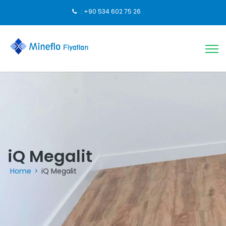
: +90 534 602 75 26
iQ Megalit
Home
>
iQ Megalit